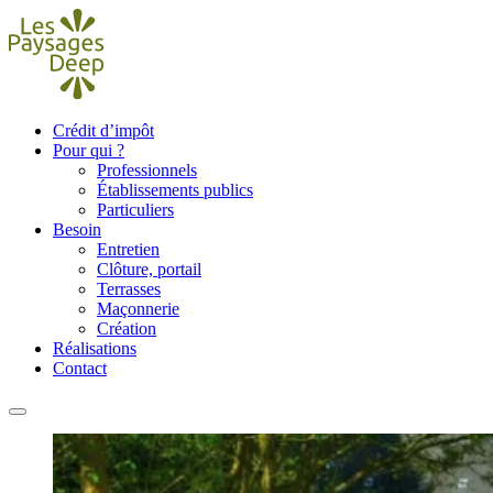
Crédit d’impôt
Pour qui ?
Professionnels
Établissements publics
Particuliers
Besoin
Entretien
Clôture, portail
Terrasses
Maçonnerie
Création
Réalisations
Contact